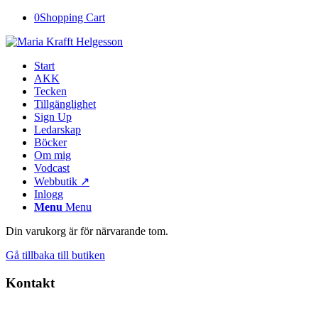
0
Shopping Cart
Start
AKK
Tecken
Tillgänglighet
Sign Up
Ledarskap
Böcker
Om mig
Vodcast
Webbutik ↗
Inlogg
Menu
Menu
Din varukorg är för närvarande tom.
Gå tillbaka till butiken
Kontakt